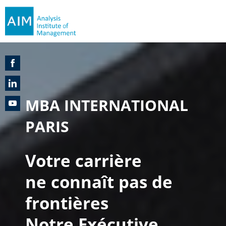
Share
on
Share
MBA INTERNATIONAL
Facebook
on
Share
PARIS
LinkedIn
on
YouTube
Votre carrière
ne connaît pas de
frontières
Notre Exécutive