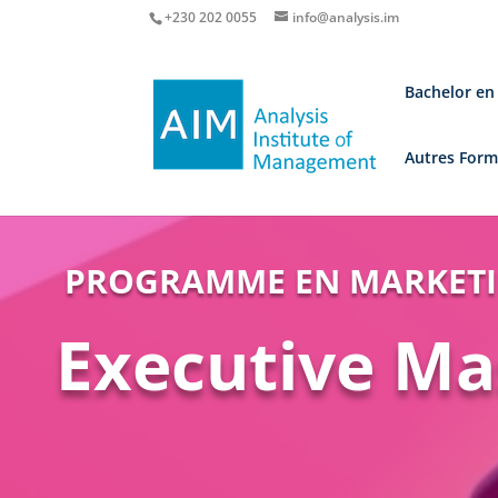
+230 202 0055
info@analysis.im
Bachelor en
Autres Form
PROGRAMME EN MARKETI
Executive Ma